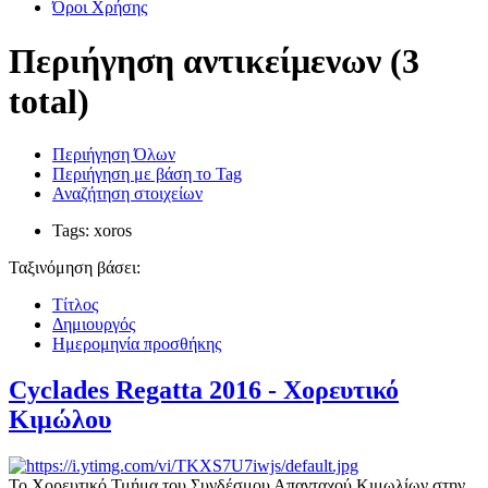
Όροι Χρήσης
Περιήγηση αντικείμενων (3
total)
Περιήγηση Όλων
Περιήγηση με βάση το Tag
Αναζήτηση στοιχείων
Tags: xoros
Ταξινόμηση βάσει:
Τίτλος
Δημιουργός
Ημερομηνία προσθήκης
Cyclades Regatta 2016 - Χορευτικό
Κιμώλου
Το Χορευτικό Τμήμα του Συνδέσμου Απανταχού Κιμωλίων στην