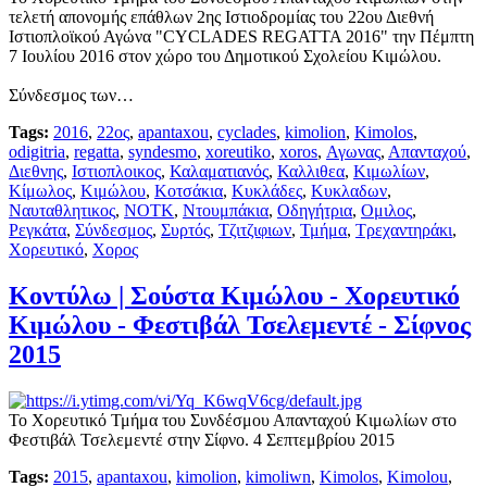
τελετή απονομής επάθλων 2ης Ιστιοδρομίας του 22ου Διεθνή
Ιστιοπλοϊκού Αγώνα "CYCLADES REGATTA 2016" την Πέμπτη
7 Ιουλίου 2016 στον χώρο του Δημοτικού Σχολείου Κιμώλου.
Σύνδεσμος των…
Tags:
2016
,
22ος
,
apantaxou
,
cyclades
,
kimolion
,
Kimolos
,
odigitria
,
regatta
,
syndesmo
,
xoreutiko
,
xoros
,
Αγωνας
,
Απανταχού
,
Διεθνης
,
Ιστιοπλοικος
,
Καλαματιανός
,
Καλλιθεα
,
Κιμωλίων
,
Κίμωλος
,
Κιμώλου
,
Κοτσάκια
,
Κυκλάδες
,
Κυκλαδων
,
Ναυταθλητικος
,
ΝΟΤΚ
,
Ντουμπάκια
,
Οδηγήτρια
,
Ομιλος
,
Ρεγκάτα
,
Σύνδεσμος
,
Συρτός
,
Τζιτζιφιων
,
Τμήμα
,
Τρεχαντηράκι
,
Χορευτικό
,
Χορος
Κοντύλω | Σούστα Κιμώλου - Χορευτικό
Κιμώλου - Φεστιβάλ Τσελεμεντέ - Σίφνος
2015
Το Χορευτικό Τμήμα του Συνδέσμου Απανταχού Κιμωλίων στο
Φεστιβάλ Τσελεμεντέ στην Σίφνο. 4 Σεπτεμβρίου 2015
Tags:
2015
,
apantaxou
,
kimolion
,
kimoliwn
,
Kimolos
,
Kimolou
,