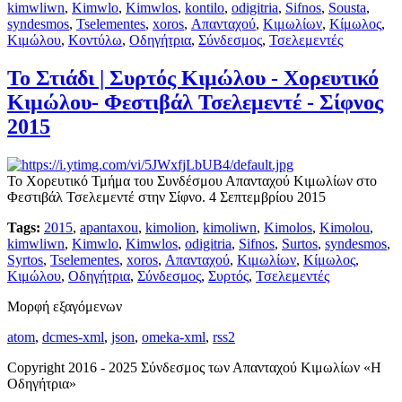
kimwliwn
,
Kimwlo
,
Kimwlos
,
kontilo
,
odigitria
,
Sifnos
,
Sousta
,
syndesmos
,
Tselementes
,
xoros
,
Απανταχού
,
Κιμωλίων
,
Κίμωλος
,
Κιμώλου
,
Κοντύλω
,
Οδηγήτρια
,
Σύνδεσμος
,
Τσελεμεντές
Το Στιάδι | Συρτός Κιμώλου - Χορευτικό
Κιμώλου- Φεστιβάλ Τσελεμεντέ - Σίφνος
2015
Το Χορευτικό Τμήμα του Συνδέσμου Απανταχού Κιμωλίων στο
Φεστιβάλ Τσελεμεντέ στην Σίφνο. 4 Σεπτεμβρίου 2015
Tags:
2015
,
apantaxou
,
kimolion
,
kimoliwn
,
Kimolos
,
Kimolou
,
kimwliwn
,
Kimwlo
,
Kimwlos
,
odigitria
,
Sifnos
,
Surtos
,
syndesmos
,
Syrtos
,
Tselementes
,
xoros
,
Απανταχού
,
Κιμωλίων
,
Κίμωλος
,
Κιμώλου
,
Οδηγήτρια
,
Σύνδεσμος
,
Συρτός
,
Τσελεμεντές
Μορφή εξαγόμενων
atom
,
dcmes-xml
,
json
,
omeka-xml
,
rss2
Copyright 2016 - 2025 Σύνδεσμος των Απανταχού Κιμωλίων «Η
Οδηγήτρια»