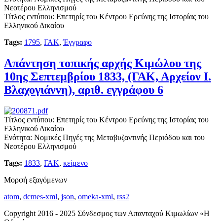
Νεοτέρου Ελληνισμού
Τίτλος εντύπου: Επετηρίς του Κέντρου Ερεύνης της Ιστορίας του
Ελληνικού Δικαίου
Tags:
1795
,
ΓΑΚ
,
Έγγραφο
Απάντηση τοπικής αρχής Κιμώλου της
10ης Σεπτεμβρίου 1833, (ΓΑΚ, Αρχείον Ι.
Βλαχογιάννη), αριθ. εγγράφου 6
Τίτλος εντύπου: Επετηρίς του Κέντρου Ερεύνης της Ιστορίας του
Ελληνικού Δικαίου
Ενότητα: Νομικές Πηγές της Μεταβυζαντινής Περιόδου και του
Νεοτέρου Ελληνισμού
Tags:
1833
,
ΓΑΚ
,
κείμενο
Μορφή εξαγόμενων
atom
,
dcmes-xml
,
json
,
omeka-xml
,
rss2
Copyright 2016 - 2025 Σύνδεσμος των Απανταχού Κιμωλίων «Η