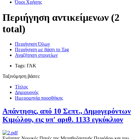
Όροι Χρήσης
Περιήγηση αντικείμενων (2
total)
Περιήγηση Όλων
Περιήγηση με βάση το Tag
Αναζήτηση στοιχείων
Tags: ΓΑΚ
Ταξινόμηση βάσει:
Τίτλος
Δημιουργός
Ημερομηνία προσθήκης
Απάντησις, από 10 Σεπτ., Δημογερόντων
Κιμώλου, εις υπ' αριθ. 1133 εγκύκλιον
Ενότητα: Νομικές Πηγές της Μεταβυζαντινής Περιόδου και του