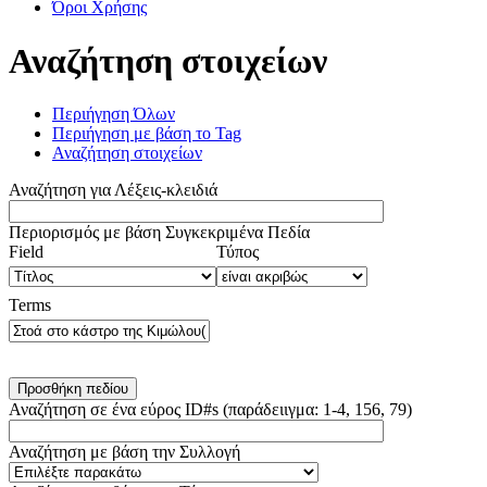
Όροι Χρήσης
Αναζήτηση στοιχείων
Περιήγηση Όλων
Περιήγηση με βάση το Tag
Αναζήτηση στοιχείων
Αναζήτηση για Λέξεις-κλειδιά
Περιορισμός με βάση Συγκεκριμένα Πεδία
Number
Πεδίο
Τύπος
Όροι
Search
Field
Τύπος
of
Αναζήτησης
Αναζήτησης
Αναζήτησης
Joiner
rows
Terms
in
"Περιορισμός
με
βάση
Συγκεκριμένα
Προσθήκη πεδίου
Πεδία":
Αναζήτηση σε ένα εύρος ID#s (παράδειιγμα: 1-4, 156, 79)
1
Αναζήτηση με βάση την Συλλογή