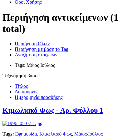
Όροι Χρήσης
Περιήγηση αντικείμενων (1
total)
Περιήγηση Όλων
Περιήγηση με βάση το Tag
Αναζήτηση στοιχείων
Tags: Μάιος-Ιούλιος
Ταξινόμηση βάσει:
Τίτλος
Δημιουργός
Ημερομηνία προσθήκης
Κιμωλιακό Φως - Αρ. Φύλλου 1
Tags:
Εφημερίδα
,
Κιμωλιακό Φως
,
Μάιος-Ιούλιος